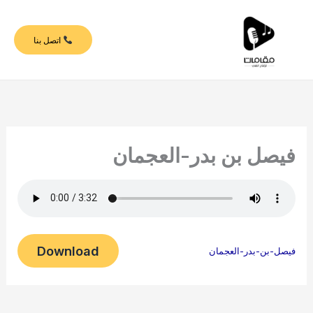
خطي
لى
اتصل بنا
لمحتوى
فيصل بن بدر-العجمان
Download
فيصل-بن-بدر-العجمان