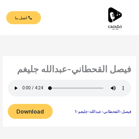
خطي
لى
اتصل بنا
لمحتوى
فيصل القحطاني-عبدالله جليغم
Download
فيصل-القحطاني-عبدالله-جليغم-1