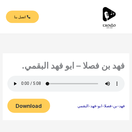
خطي
لى
اتصل بنا
لمحتوى
فهد بن فصلا – ابو فهد البقمي.
Download
فهد-بن-فصلا-ابو-فهد-البقمي