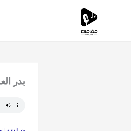
خطي
لى
لمحتوى
بدر الع
بدر-العنزي-الي