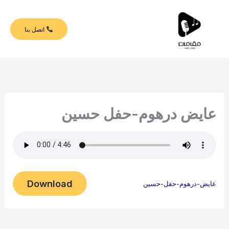
خطي
لى
اتصل بنا
لمحتوى
عايض درهوم-حفل حسين
Download
عايض-درهوم-حفل-حسين