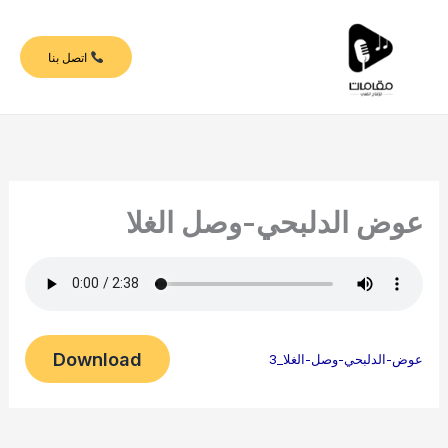
خطي
لى
اتصل بنا
لمحتوى
عوض الدلبحي-وصل الغلا
Download
عوض-الدلبحي-وصل-الغلا_3