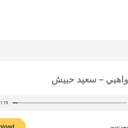
واهبي – سعيد حبيش
nload
سعيد-حبيش