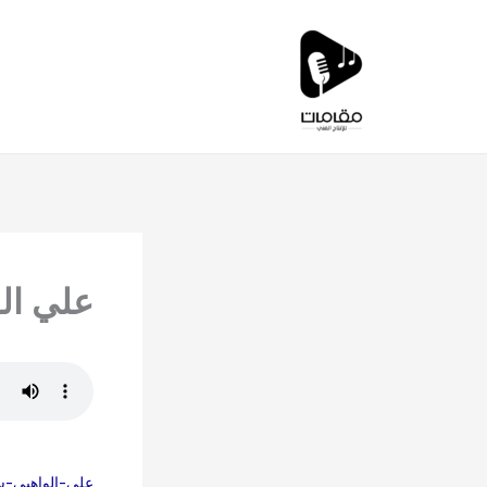
خطي
لى
لمحتوى
علي ال
علي-الواهبي-