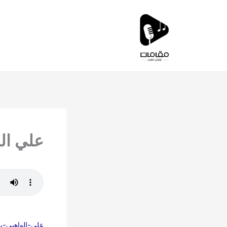
خطي
لى
لمحتوى
علي ال
علي-الواهبي-ب