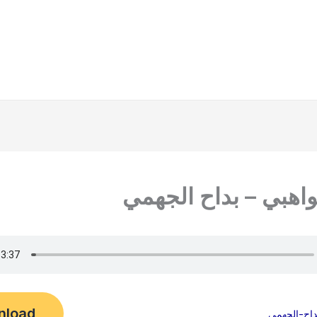
واهبي – بداح الجهمي
nload
داح-الجهمي