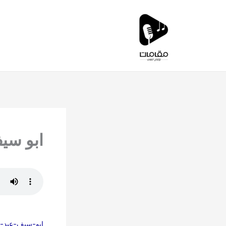
خطي
لى
لمحتوى
ابو سيف
ابو-سيف-عبد-ا