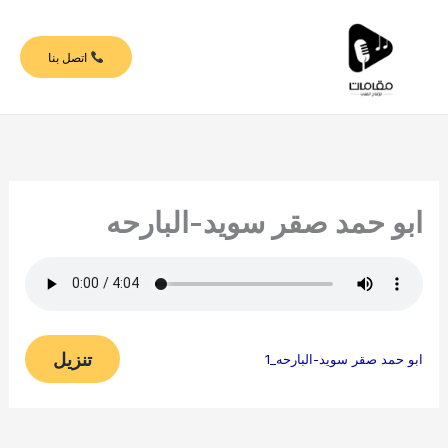
خطي
لى
اتصل بنا
لمحتوى
ابو حمد صقر سويد-البارحه
تنزيل
ابو حمد صقر سويد-البارحه_1