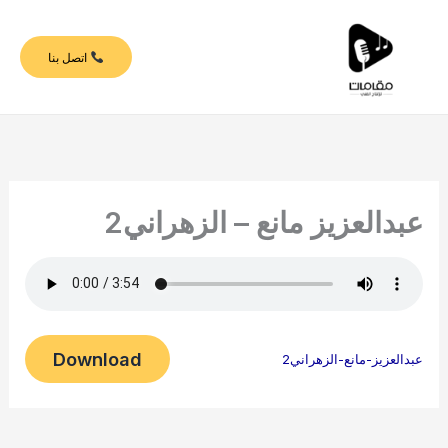
خطي
لى
اتصل بنا
لمحتوى
عبدالعزيز مانع – الزهراني2
Download
عبدالعزيز-مانع-الزهراني2