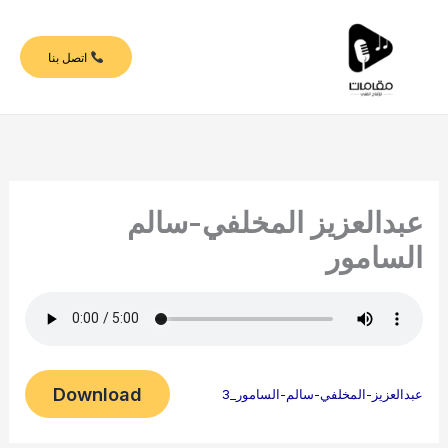
خطي
لى
اتصل بنا
لمحتوى
عبدالعزيز المخلفي-سالم
السامور
Download
عبدالعزيز-المخلفي-سالم-السامور_3