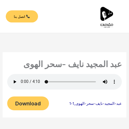
خطي
لى
اتصل بنا
لمحتوى
عبد المجيد نايف -سحر الهوى
Download
عبد-المجيد-نايف-سحر-الهوى_1-1