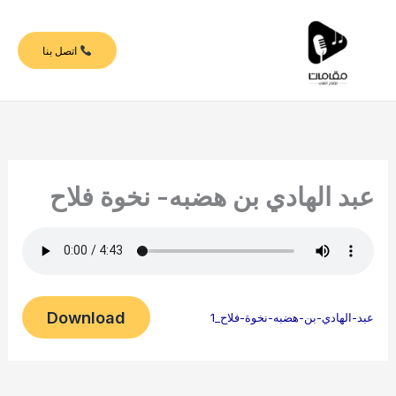
خطي
لى
اتصل بنا
لمحتوى
عبد الهادي بن هضبه- نخوة فلاح
Download
عبد-الهادي-بن-هضبه-نخوة-فلاح_1