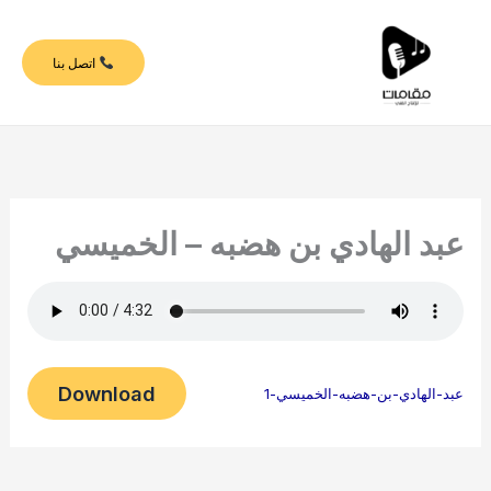
خطي
لى
اتصل بنا
لمحتوى
عبد الهادي بن هضبه – الخميسي
Download
عبد-الهادي-بن-هضبه-الخميسي-1