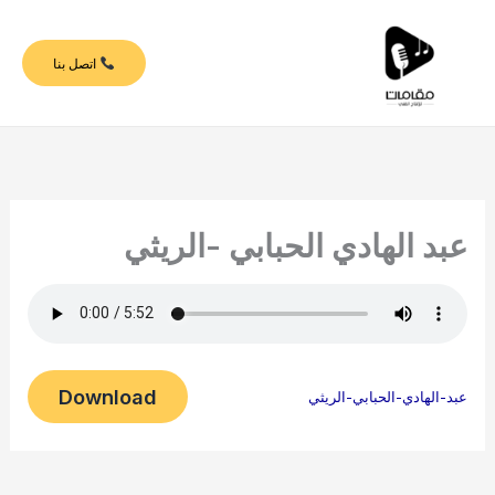
خطي
لى
اتصل بنا
لمحتوى
عبد الهادي الحبابي -الريثي
Download
عبد-الهادي-الحبابي-الريثي