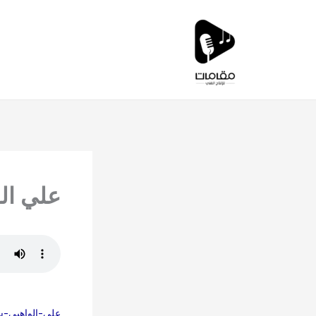
خطي
لى
لمحتوى
علي ال
علي-الواهبي-