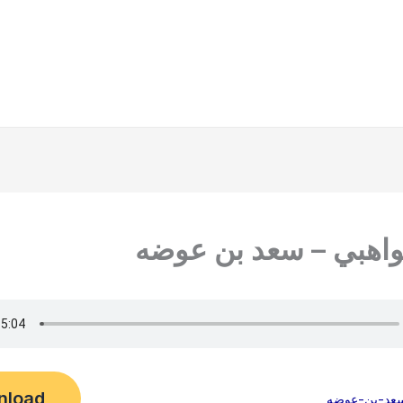
واهبي – سعد بن عوضه
nload
سعد-بن-عوضه